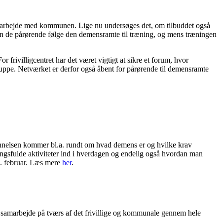
amarbejde med kommunen. Lige nu undersøges det, om tilbuddet også
an de pårørende følge den demensramte til træning, og mens træningen
rivilligcentret har det været vigtigt at sikre et forum, hvor
gruppe. Netværket er derfor også åbent for pårørende til demensramte
ddannelsen kommer bl.a. rundt om hvad demens er og hvilke krav
gsfulde aktiviteter ind i hverdagen og endelig også hvordan man
 7. februar. Læs mere
her
.
 samarbejde på tværs af det frivillige og kommunale gennem hele