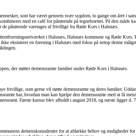
r mennesker, som har været gennem svær sygdom, to gange om året i s
en kombineres med en café for pårørende på tegnebrættet. På den måde k
 de pårørende varetages af frivillige fra Røde Kors i Halsnæs.
tientforeningsnetværket i Halsnæs, Halsnæs kommune og Røde Kors. For f
r pt ikke eksisterer en forening i Halsnæs med fokus på netop denne mål
iklingen.
ggruppen, der støtter demensramte familier under Røde Kors i Halsnæs.
or nye frivillige, som gerne vil støtte demensramte og deres familier. U
ensramte har, hvordan man kan hjælpe den demensramte med at få menin
 demensramt. Første kursus blev afholdt i august 2018, og næste ligger d.
d kommunens demenskonsulenter for at afdække behov og muligheder for