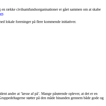
og en række civilsamfundsorganisationer er gået sammen om at skabe
her
.
med lokale foreninger på flere kommende initiativer.
dent andre at ’læsse af på’. Mange pårørende oplever, at det er en
ger. Gruppedeltagerne støtter på den måde hinanden gennem både gode og