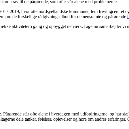
tore krav til de pårørende, som ofte står alene med problemerne.
 2017-2019, hvor otte nordsjællandske kommuner, fem frivilligcentret 
mere om de forskellige rådgivningstilbud for demensramte og pårørende
en række aktiviteter i gang og opbygget netværk. Lige nu samarbejder vi 
e. Pårørende står ofte alene i hverdagen med udfordringerne, og har sjæl
 deltagerne dele tanker, følelser, oplevelser og høre om andres erfarin