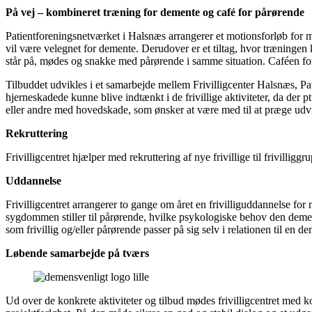
På vej – kombineret træning for demente og café for pårørende
Patientforeningsnetværket i Halsnæs arrangerer et motionsforløb fo
vil være velegnet for demente. Derudover er et tiltag, hvor træning
står på, mødes og snakke med pårørende i samme situation. Caféen for
Tilbuddet udvikles i et samarbejde mellem Frivilligcenter Halsnæs, Pa
hjerneskadede kunne blive indtænkt i de frivillige aktiviteter, da de
eller andre med hovedskade, som ønsker at være med til at præge udv
Rekruttering
Frivilligcentret hjælper med rekruttering af nye frivillige til frivilli
Uddannelse
Frivilligcentret arrangerer to gange om året en frivilliguddannelse f
sygdommen stiller til pårørende, hvilke psykologiske behov den dem
som frivillig og/eller pårørende passer på sig selv i relationen til en
Løbende samarbejde på tværs
Ud over de konkrete aktiviteter og tilbud mødes frivilligcentret me