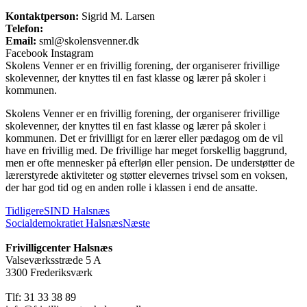
Kontaktperson:
Sigrid M. Larsen
Telefon:
Email:
sml@skolensvenner.dk
Facebook
Instagram
Skolens Venner er en frivillig forening, der organiserer frivillige
skolevenner, der knyttes til en fast klasse og lærer på skoler i
kommunen.
Skolens
Venner er en frivillig forening, der organiserer frivillige
skolevenner, der knyttes til en fast klasse og lærer på skoler i
kommunen. Det er frivilligt for en lærer eller pædagog om de vil
have en frivillig med. De frivillige har meget forskellig baggrund,
men er ofte mennesker på efterløn eller pension. De understøtter de
lærerstyrede aktiviteter og støtter elevernes trivsel som en voksen,
der har god tid og en anden rolle i klassen i end de ansatte.
Tidligere
SIND Halsnæs
Socialdemokratiet Halsnæs
Næste
Frivilligcenter Halsnæs
Valseværksstræde 5 A
3300 Frederiksværk
Tlf: 31 33 38 89