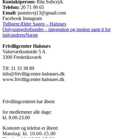
Kontaktperson:
Rita Sobczyk
Telefon:
20 71 99 65
Email:
jasminvej13@gmail.com
Facebook
Instagram
Tidligere
Ældre Sagen – Halsnæs
Oplysningsforbundet – integration og motion samt it for
indvandrere
Næste
Frivilligcenter Halsnæs
Valseværksstræde 5 A
3300 Frederiksværk
Tlf: 31 33 38 89
info@frivilligcenter-halsnaes.dk
www.frivilligcenter-halsnaes.dk
Frivillingcenteret har åbent
for medlemmer alle dage:
kl. 8.00-23.00
Kontoret og telefon er åbent:
Mandag: kl. 10.00-15.00