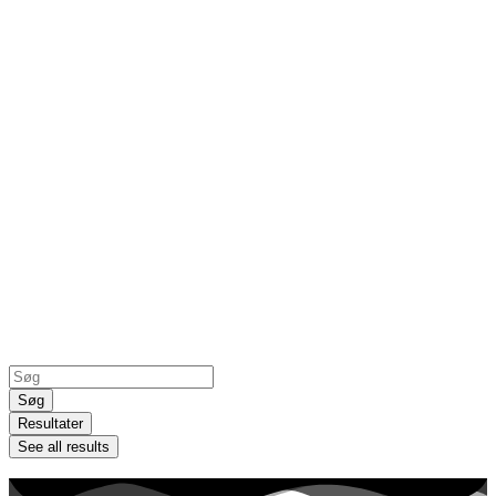
Search
...
Søg
Resultater
See all results