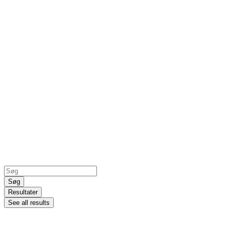
Search
...
Søg
Resultater
See all results