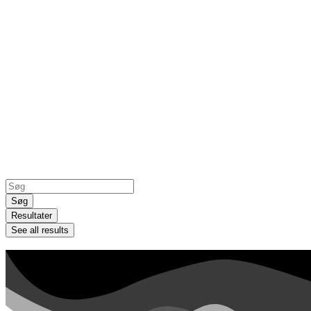
Search
...
Søg
Resultater
See all results