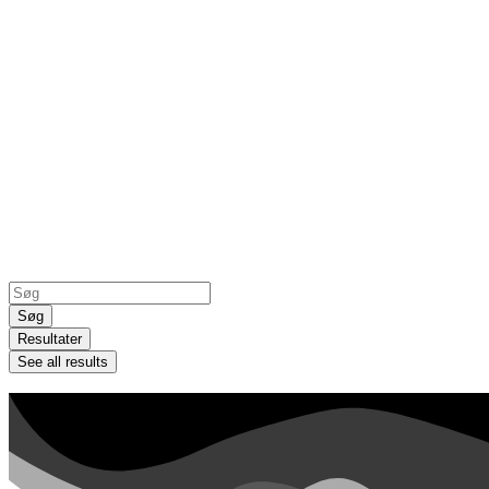
Search
...
Søg
Resultater
See all results