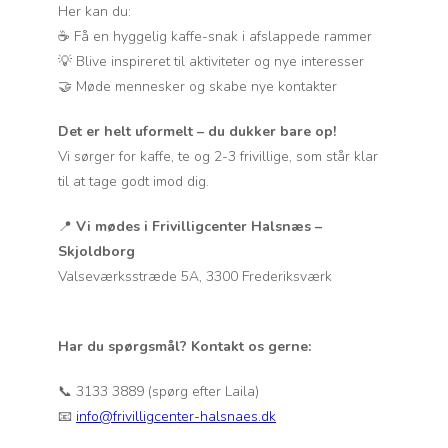
Her kan du:
☕ Få en hyggelig kaffe-snak i afslappede rammer
💡 Blive inspireret til aktiviteter og nye interesser
🤝 Møde mennesker og skabe nye kontakter
Det er helt uformelt – du dukker bare op!
Vi sørger for kaffe, te og 2-3 frivillige, som står klar
til at tage godt imod dig.
📍
Vi mødes i Frivilligcenter Halsnæs –
Skjoldborg
Valseværksstræde 5A, 3300 Frederiksværk
Har du spørgsmål? Kontakt os gerne:
📞 3133 3889 (spørg efter Laila)
📧
info@frivilligcenter-halsnaes.dk