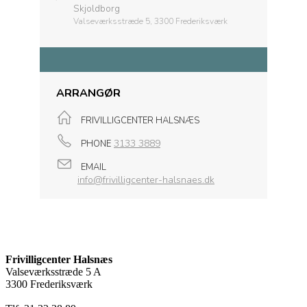
Skjoldborg
Valseværksstræde 5, 3300 Frederiksværk
ARRANGØR
FRIVILLIGCENTER HALSNÆS
3133 3889
PHONE
EMAIL
info@frivilligcenter-halsnaes.dk
Frivilligcenter Halsnæs
Valseværksstræde 5 A
3300 Frederiksværk