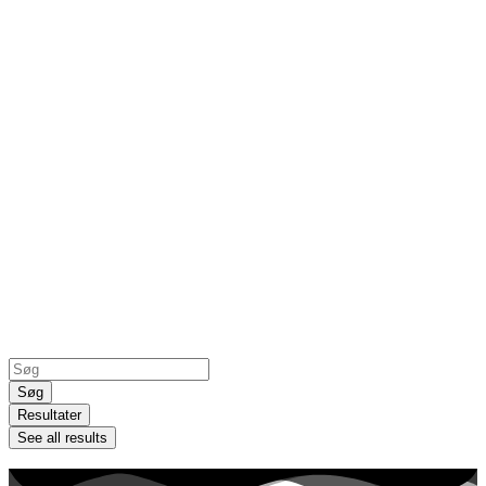
Search
...
Søg
Resultater
See all results