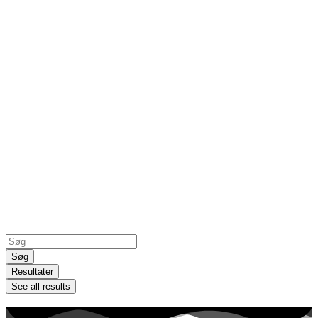
Search
...
Søg
Resultater
See all results